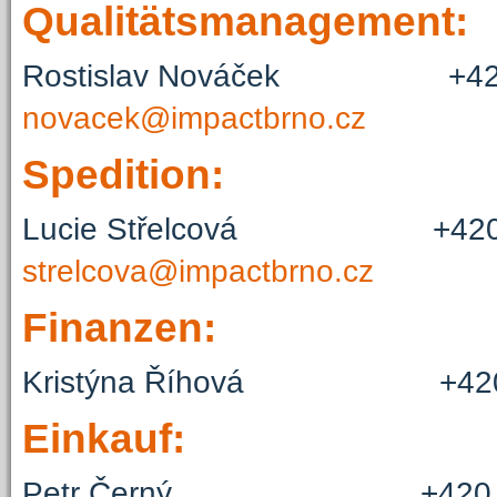
Qualitätsmanagement:
Rostislav Nováček +4
novacek@impactbrno.cz
Spedition:
Lucie Střelcová +42
strelcova@impactbrno.cz
Finanzen:
Kristýna Říhová +42
Einkauf:
Petr Černý +420 