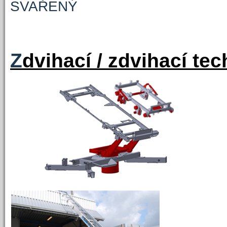
SVAŘENÝ
Z
dvihací / zdvihací te