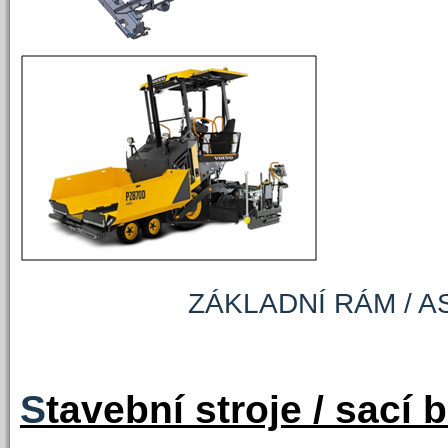
ZÁKLADNÍ RÁM / ASF
S
tavební stroje / sací 