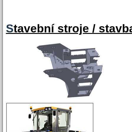
S
tavební stroje / stavb